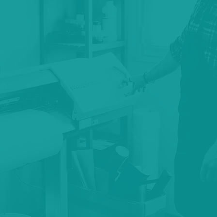
Winflags, drapeaux sur
mat…
TENTES ET