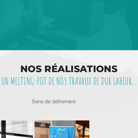
CHAPITEAUX
Tentes, structures alu ou
gonflable, personnalisation
totale ou partielle…
DEMANDE DE RENSEIGNEMENT
NOS RÉALISATIONS
UN MELTING-POT DE NOS TRAVAUX DE DUR LABEUR...
Sens de défilement